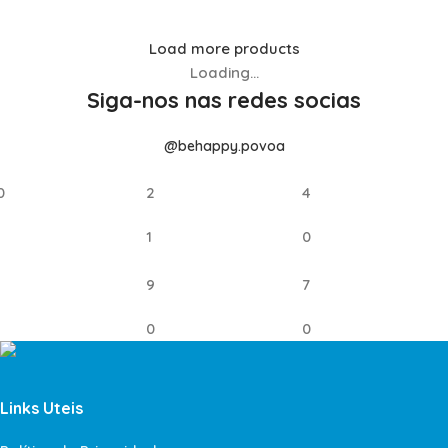
Load more products
Loading...
Siga-nos nas redes socias
@behappy.povoa
0
2
4
1
0
9
7
0
0
Links Uteis