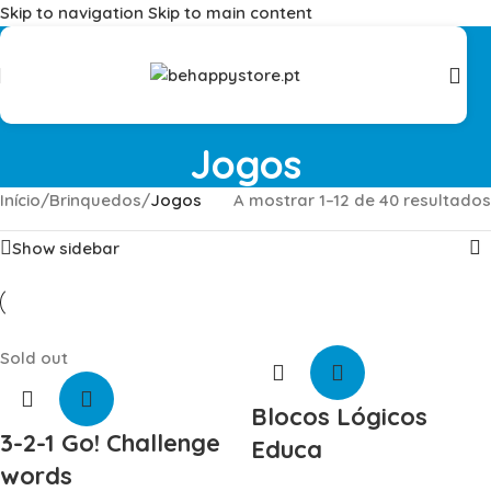
Skip to navigation
Skip to main content
Portes Grátis em compras > 75 euros (Portugal Continental) |
Envios para compras internacionais!
Jogos
Início
/
Brinquedos
/
Jogos
A mostrar 1–12 de 40 resultados
Show sidebar
Sold out
Blocos Lógicos
3-2-1 Go! Challenge
Educa
words