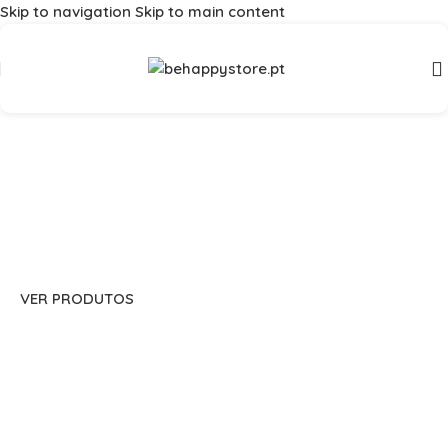
Skip to navigation
Skip to main content
Portes Grátis em compras > 75 euros (Portugal Continental) |
Envios para compras internacionais!
A BRINCADEIRA
PERFEITA
VER PRODUTOS