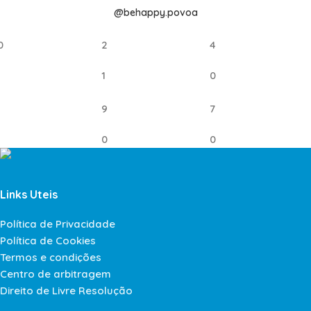
@behappy.povoa
0
2
4
1
0
9
7
0
0
Links Uteis
Política de Privacidade
Política de Cookies
Termos e condições
Centro de arbitragem
Direito de Livre Resolução