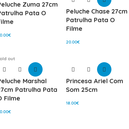
Peluche Zuma 27cm
Peluche Chase 27cm
Patrulha Pata O
Patrulha Pata O
Filme
Filme
0.00
€
20.00
€
old out
Peluche Marshal
Princesa Ariel Com
27cm Patrulha Pata
Som 25cm
O Filme
18.00
€
0.00
€