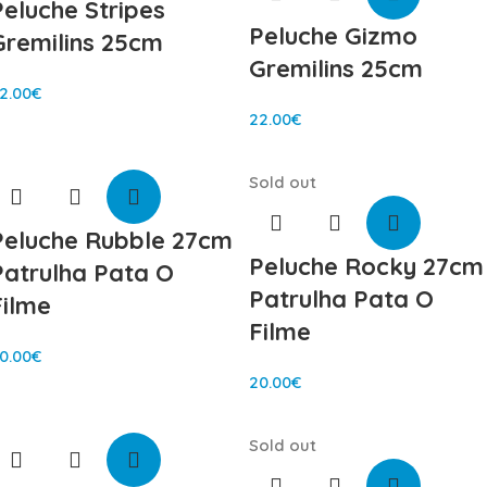
Peluche Stripes
Peluche Gizmo
Gremilins 25cm
Gremilins 25cm
2.00
€
22.00
€
Sold out
Peluche Rubble 27cm
Peluche Rocky 27cm
Patrulha Pata O
Patrulha Pata O
Filme
Filme
0.00
€
20.00
€
Sold out