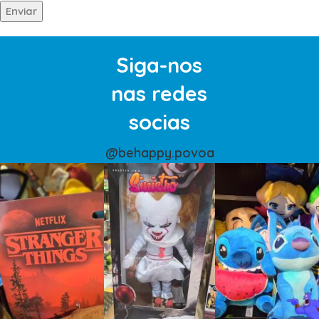
Siga-nos
nas redes
socias
@behappy.povoa