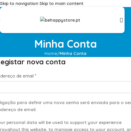
Skip to navigation
Skip to main content
Portes Grátis em compras > 75 euros (Portugal Continental) |
Envios para compras internacionais!
Minha Conta
Home
/
Minha Conta
egistar nova conta
*
ndereço de email
 ligação para definir uma nova senha será enviada para o se
ndereço de email.
ur personal data will be used to support your experience
hroughout this website, to manage access to your account, a