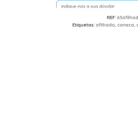
REF:
65afilha
Etiquetas:
afilhado
,
caneca
,