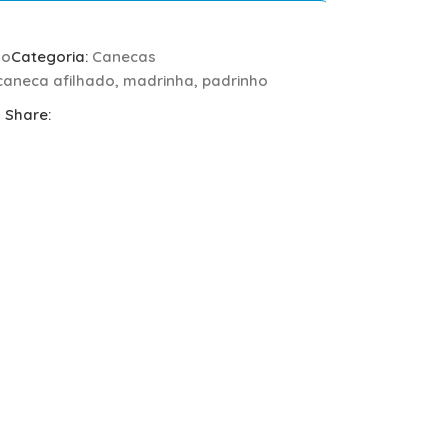
do
Categoria:
Canecas
caneca afilhado
,
madrinha
,
padrinho
Share: