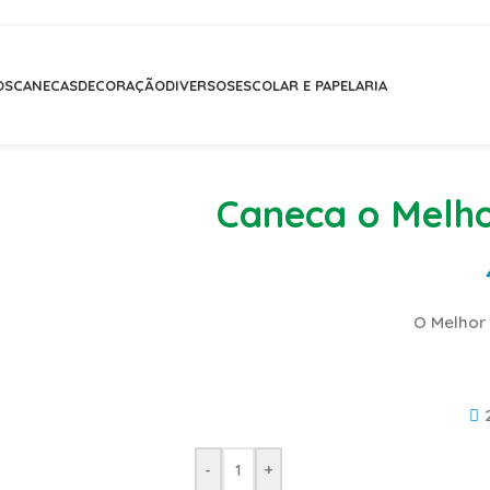
 75 euros (Portugal Continental) | Envios para compras inter
OS
CANECAS
DECORAÇÃO
DIVERSOS
ESCOLAR E PAPELARIA
Caneca o Melho
O Melhor
-
+