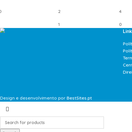
0
2
4
1
0
Link
Polí
Polí
Ter
Cen
Dire
Design e desenvolvimento por
BestSites.pt