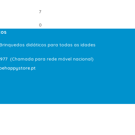
7
0
tos
 Brinquedos didáticos para todas as idades
 977
(Chamada para rede móvel nacional)
behappystore.pt