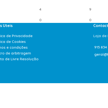
4
9
0
0
s Uteis
Contac
tica de Privacidade
Loja de
tica de Cookies
915 834
mos e condições
tro de arbitragem
geral@
ito de Livre Resolução