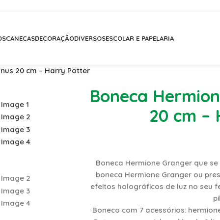
 75 euros (Portugal Continental) | Envios para compras inter
OS
CANECAS
DECORAÇÃO
DIVERSOS
ESCOLAR E PAPELARIA
nus 20 cm – Harry Potter
Boneca Hermion
20 cm – 
Boneca Hermione Granger que se 
boneca Hermione Granger ou press
efeitos holográficos de luz no seu fe
p
Boneco com 7 acessórios: hermione