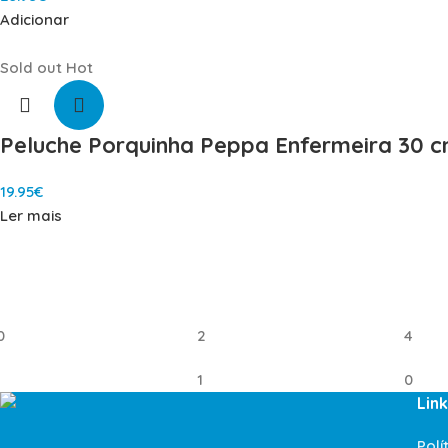
Adicionar
Sold out
Hot
Peluche Porquinha Peppa Enfermeira 30 
19.95
€
Ler mais
0
2
4
1
0
Link
Polí