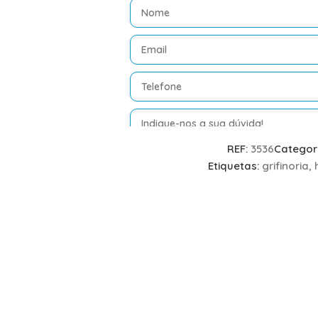
REF:
3536
Categor
Etiquetas:
grifinoria
,