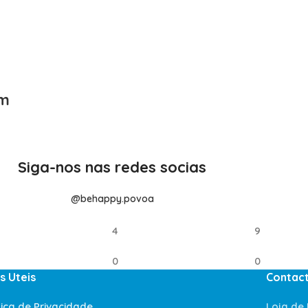
cm
Siga-nos nas redes socias
@behappy.povoa
4
9
0
0
s Uteis
Contac
tica de Privacidade
Loja de