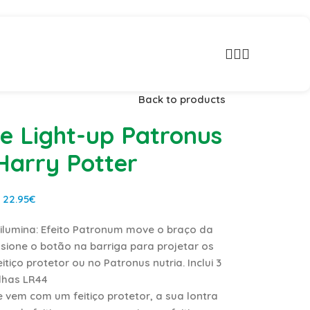
nacionais!
Back to products
e Light-up Patronus
Harry Potter
22.95
€
ilumina: Efeito Patronum move o braço da
ione o botão na barriga para projetar os
itiço protetor ou no Patronus nutria. Inclui 3
ilhas LR44
 vem com um feitiço protetor, a sua lontra