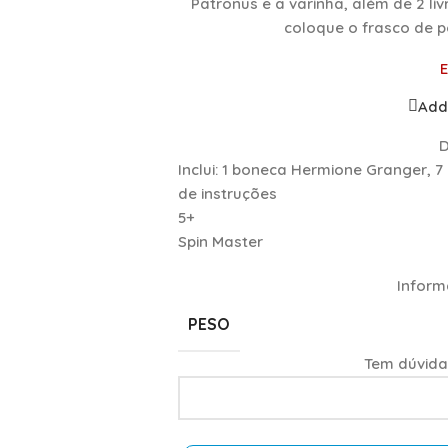
Patronus e a varinha, além de 2 liv
coloque o frasco de 
Add 
D
Inclui: 1 boneca Hermione Granger, 7 
de instruções
5+
Spin Master
Inform
PESO
Tem dúvida