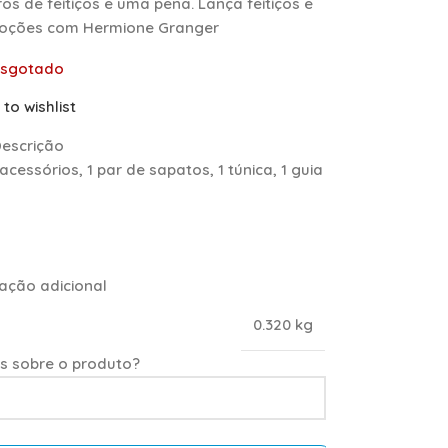
ros de feitiços e uma pena. Lança feitiços e
poções com Hermione Granger
Esgotado
to wishlist
escrição
acessórios, 1 par de sapatos, 1 túnica, 1 guia
ação adicional
0.320 kg
s sobre o produto?