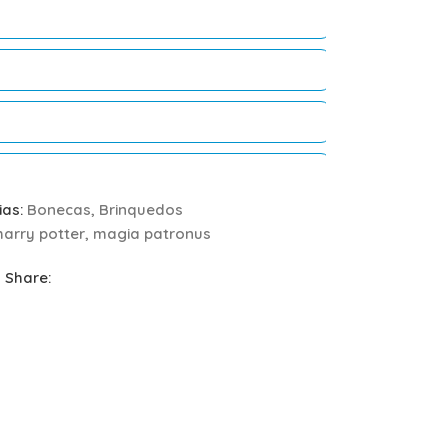
ias:
Bonecas
,
Brinquedos
harry potter
,
magia patronus
Share: