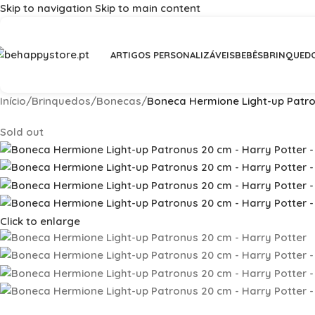
Skip to navigation
Skip to main content
Portes Grátis em compras >
ARTIGOS PERSONALIZÁVEIS
BEBÊS
BRINQUED
Início
/
Brinquedos
/
Bonecas
/
Boneca Hermione Light-up Patro
Sold out
Click to enlarge